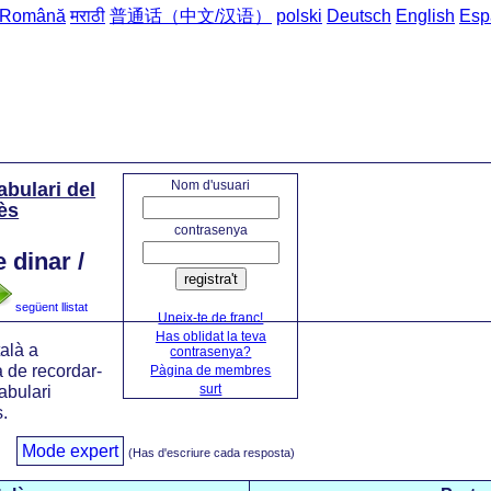
Română
मराठी
普通话（中文/汉语）
polski
Deutsch
English
Esp
inici
->
Frases del Ca
Nom d'usuari
abulari del
ès
contrasenya
 dinar /
registra't
següent llistat
Uneix-te de franc!
Has oblidat la teva
alà a
contrasenya?
 de recordar-
Pàgina de membres
surt
cabulari
.
Mode expert
(Has d'escriure cada resposta)