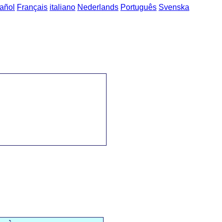
añol
Français
italiano
Nederlands
Português
Svenska
talà al Portuguès
->
L'hora de dinar / hora da refeição