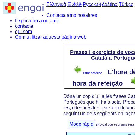
Ελληνικά
日本語
Русский
čeština
Türkçe
Contacta amb nosaltres
Explica-ho a un amic
contacte
qui som
Com utilitzar aquesta pàgina web
Prases i exercicis de voc
Català a Portugu
L'hora de
llistat anterior
hora da refeição
Dóna un cop d'ull a les frases Cat
Portuguès que hi ha a sota. Proba
les, i després fes l'exercici de vo
seguint un dels següents enllaços
Mode ràpid
(No cal que escriguis res)