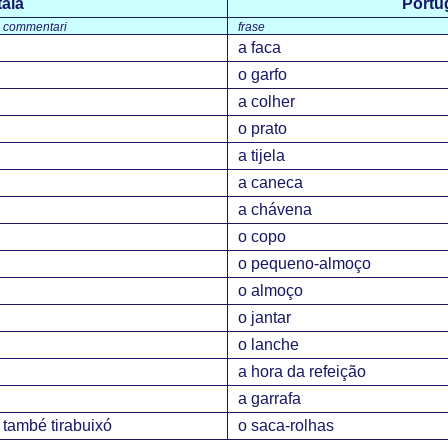
alà
Portu
commentari
frase
a faca
o garfo
a colher
o prato
a tijela
a caneca
a chávena
o copo
o pequeno-almoço
o almoço
o jantar
o lanche
a hora da refeição
a garrafa
també tirabuixó
o saca-rolhas