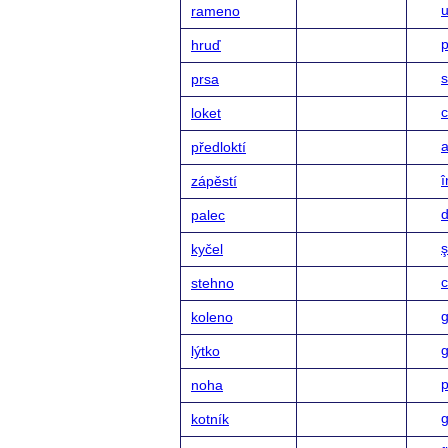
rameno
p
hruď
s
prsa
c
loket
a
předloktí
î
zápěstí
d
palec
ş
kyčel
stehno
g
koleno
lýtko
p
noha
g
kotník