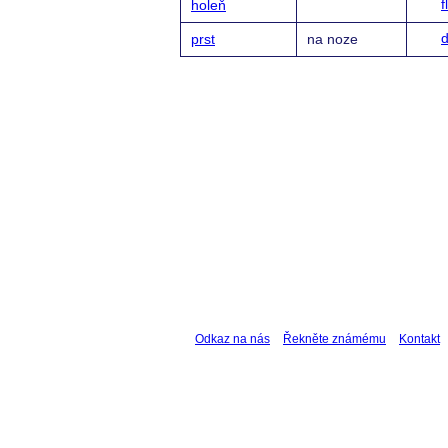
f
holeň
d
prst
na noze
Odkaz na nás
Řekněte známému
Kontakt