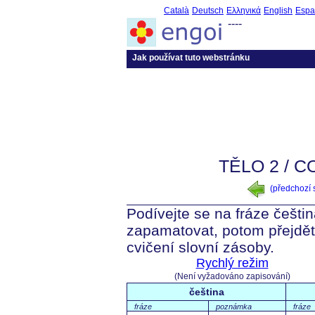
Català
Deutsch
Ελληνικά
English
Espa
----
Jak používat tuto webstránku
TĚLO 2 / 
(předchozí
Podívejte se na fráze češti
zapamatovat, potom přejdět
cvičení slovní zásoby.
Rychlý režim
(Není vyžadováno zapisování)
čeština
fráze
poznámka
fráze