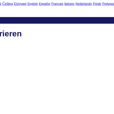
à
Čeština
Ελληνικά
English
Español
Français
Italiano
Nederlands
Polski
Portugu
rieren