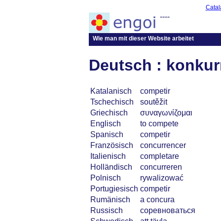
Catal
----
Wie man mit dieser Website arbeitet
Deutsch : konkur
Katalanisch
competir
Tschechisch
soutěžit
Griechisch
συναγωνίζομαι
Englisch
to compete
Spanisch
competir
Französisch
concurrencer
Italienisch
completare
Holländisch
concurreren
Polnisch
rywalizować
Portugiesisch
competir
Rumänisch
a concura
Russisch
соревноваться