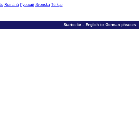
ês
Română
Русский
Svenska
Türkçe
Startseite
-
English to German phrases