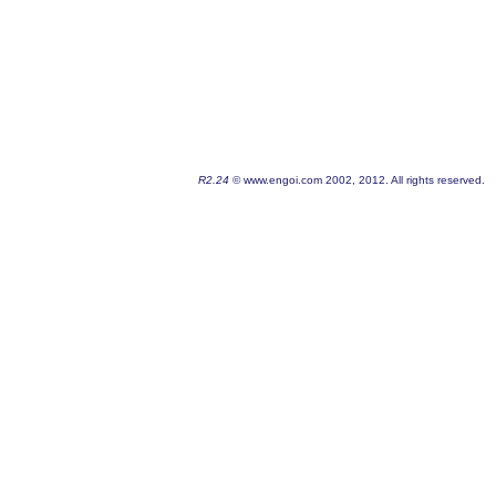
R2.24
© www.engoi.com 2002, 2012. All rights reserved.