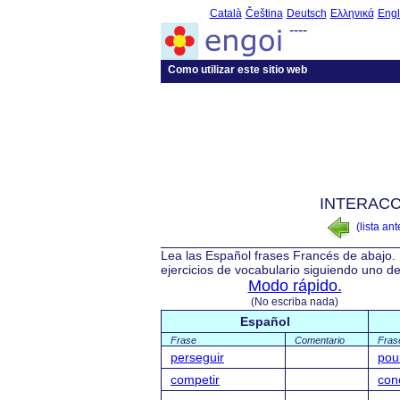
Català
Čeština
Deutsch
Ελληνικά
Engl
----
Como utilizar este sitio web
INTERACC
(lista ant
Lea las Español frases Francés de abajo. 
ejercicios de vocabulario siguiendo uno de
Modo rápido.
(No escriba nada)
Español
Frase
Comentario
Fras
perseguir
pou
competir
con