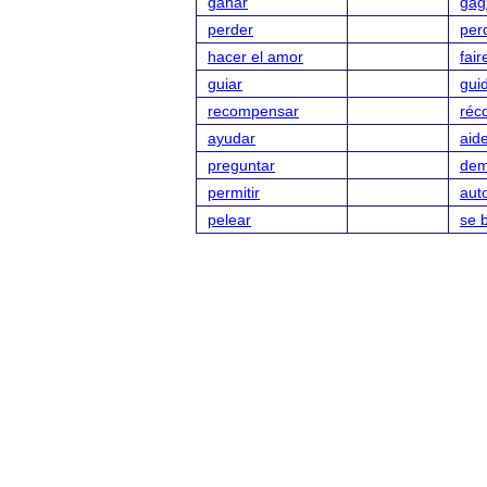
ganar
gag
perder
per
hacer el amor
fair
guiar
gui
recompensar
réc
ayudar
aid
preguntar
dem
permitir
auto
pelear
se b