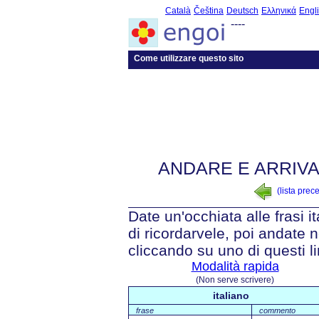
Català
Čeština
Deutsch
Ελληνικά
Engl
----
Come utilizzare questo sito
ANDARE E ARRIVA
(lista prec
Date un'occhiata alle frasi i
di ricordarvele, poi andate n
cliccando su uno di questi li
Modalità rapida
(Non serve scrivere)
italiano
frase
commento