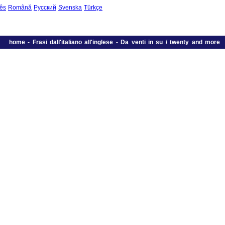
ês
Română
Русский
Svenska
Türkçe
home
-
Frasi dall'italiano all'inglese
-
Da venti in su / twenty and more