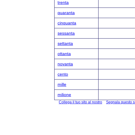
trenta
quaranta
cinquanta
sessanta
settanta
ottanta
novanta
cento
mille
milione
Collega il tuo sito al nostro
Segnala questo s