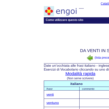
Catal
----
Come utilizzare questo sito
DA VENTI IN
(lista prec
Date un'occhiata alle frasi italiano - ingles
Esercizi di Vocabolario cliccando su uno di 
Modalità rapida
(Non serve scrivere)
italiano
frase
commento
venti
ventuno