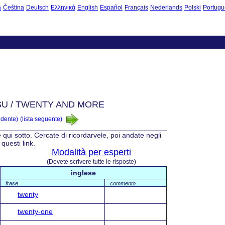
à
Čeština
Deutsch
Ελληνικά
English
Español
Français
Nederlands
Polski
Portugu
 SU / TWENTY AND MORE
edente)
(lista seguente)
e qui sotto. Cercate di ricordarvele, poi andate negli
questi link.
Modalità per esperti
(Dovete scrivere tutte le risposte)
inglese
frase
commento
twenty
twenty-one