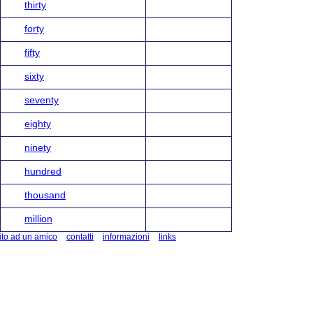
thirty
forty
fifty
sixty
seventy
eighty
ninety
hundred
thousand
million
ito ad un amico
contatti
informazioni
links