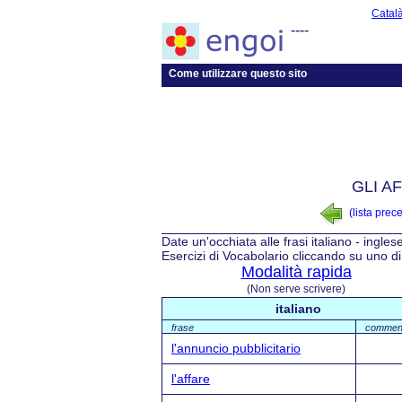
Catal
----
Come utilizzare questo sito
GLI A
(lista prec
Date un'occhiata alle frasi italiano - ingles
Esercizi di Vocabolario cliccando su uno di 
Modalità rapida
(Non serve scrivere)
italiano
frase
commen
l'annuncio pubblicitario
l'affare