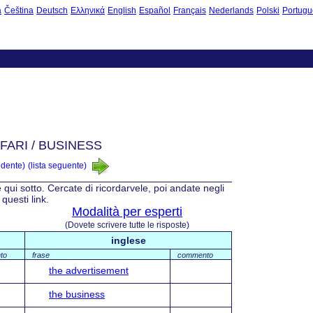
à
Čeština
Deutsch
Ελληνικά
English
Español
Français
Nederlands
Polski
Portugu
FFARI / BUSINESS
edente)
(lista seguente)
e qui sotto. Cercate di ricordarvele, poi andate negli
questi link.
Modalità per esperti
(Dovete scrivere tutte le risposte)
inglese
to
frase
commento
the advertisement
the business