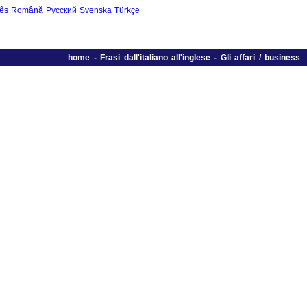
ês
Română
Русский
Svenska
Türkçe
home
-
Frasi dall'italiano all'inglese
-
Gli affari / business