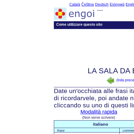
Català
Čeština
Deutsch
Ελληνικά
Engl
----
Come utilizzare questo sito
LA SALA DA
(lista prec
Date un'occhiata alle frasi i
di ricordarvele, poi andate n
cliccando su uno di questi li
Modalità rapida
(Non serve scrivere)
italiano
frase
comme