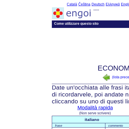
Català
Čeština
Deutsch
Ελληνικά
Engl
----
Come utilizzare questo sito
ECONOMI
(lista prec
Date un'occhiata alle frasi i
di ricordarvele, poi andate n
cliccando su uno di questi li
Modalità rapida
(Non serve scrivere)
italiano
frase
commento