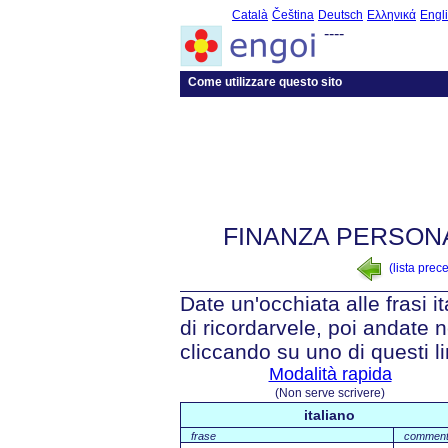
Català
Čeština
Deutsch
Ελληνικά
Engl
----
Come utilizzare questo sito
FINANZA PERSON
(lista prec
Date un'occhiata alle frasi i
di ricordarvele, poi andate n
cliccando su uno di questi li
Modalità rapida
(Non serve scrivere)
italiano
frase
commen