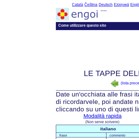
Català
Čeština
Deutsch
Ελληνικά
Engl
----
Come utilizzare questo sito
LE TAPPE DEL
(lista prec
Date un'occhiata alle frasi i
di ricordarvele, poi andate n
cliccando su uno di questi li
Modalità rapida
(Non serve scrivere)
italiano
frase
commento