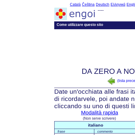
Català
Čeština
Deutsch
Ελληνικά
Engl
----
Come utilizzare questo sito
DA ZERO A NO
(lista prec
Date un'occhiata alle frasi i
di ricordarvele, poi andate n
cliccando su uno di questi li
Modalità rapida
(Non serve scrivere)
italiano
frase
commento