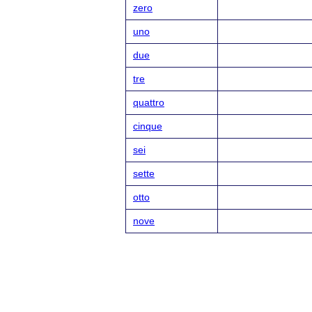
zero
uno
due
tre
quattro
cinque
sei
sette
otto
nove