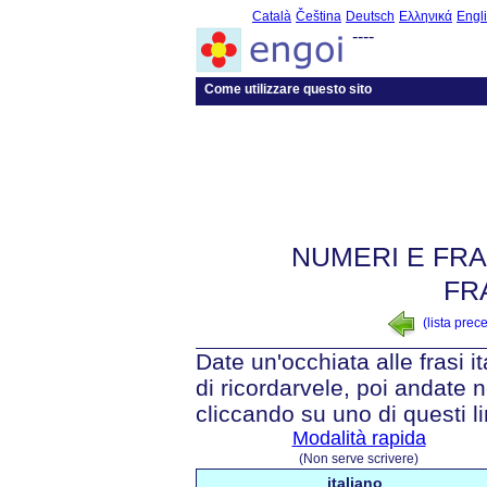
Català
Čeština
Deutsch
Ελληνικά
Engl
----
Come utilizzare questo sito
NUMERI E FRA
FR
(lista prec
Date un'occhiata alle frasi i
di ricordarvele, poi andate n
cliccando su uno di questi li
Modalità rapida
(Non serve scrivere)
italiano