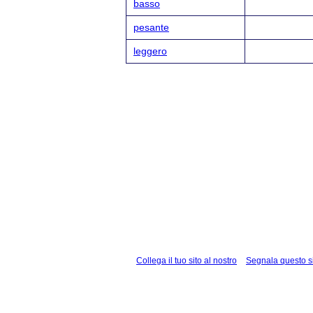
basso
pesante
leggero
Collega il tuo sito al nostro
Segnala questo s