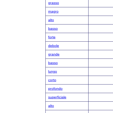
grasso
magro
alto
basso
forte
debole
grande
basso
lungo
corto
profondo
superficiale
alto