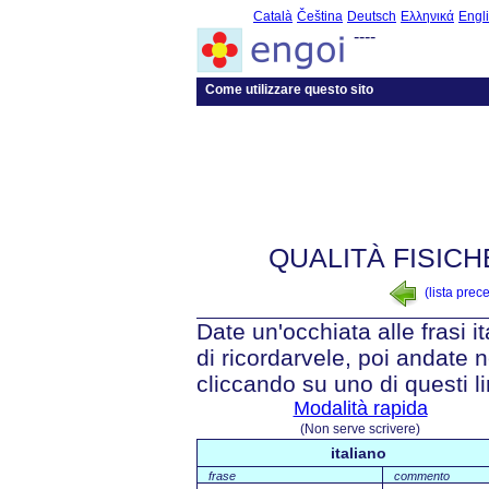
Català
Čeština
Deutsch
Ελληνικά
Engl
----
Come utilizzare questo sito
QUALITÀ FISICH
(lista prec
Date un'occhiata alle frasi i
di ricordarvele, poi andate n
cliccando su uno di questi li
Modalità rapida
(Non serve scrivere)
italiano
frase
commento