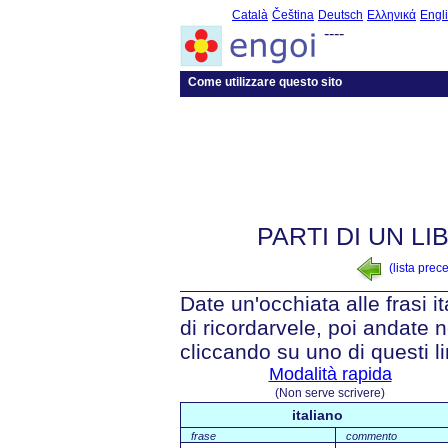
Català
Čeština
Deutsch
Ελληνικά
Engl
----
Come utilizzare questo sito
PARTI DI UN LI
(lista prec
Date un'occhiata alle frasi i
di ricordarvele, poi andate n
cliccando su uno di questi li
Modalità rapida
(Non serve scrivere)
italiano
frase
commento