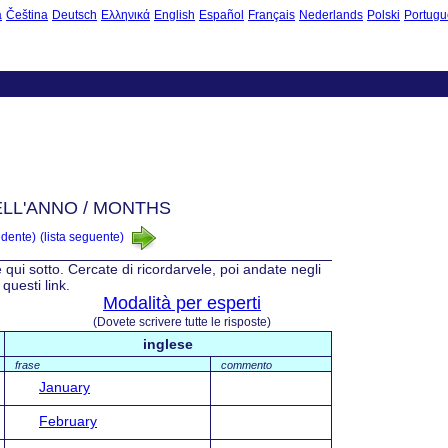
à
Čeština
Deutsch
Ελληνικά
English
Español
Français
Nederlands
Polski
Portugu
ELL'ANNO / MONTHS
edente)
(lista seguente)
e qui sotto. Cercate di ricordarvele, poi andate negli
questi link.
Modalità per esperti
(Dovete scrivere tutte le risposte)
inglese
frase
commento
January
February