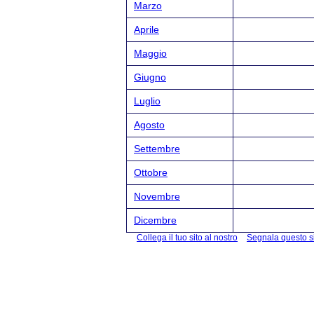
Marzo
Aprile
Maggio
Giugno
Luglio
Agosto
Settembre
Ottobre
Novembre
Dicembre
Collega il tuo sito al nostro
Segnala questo s