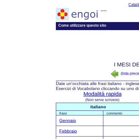
Catal
----
Come utilizzare questo sito
I MESI D
(lista prec
Date un'occhiata alle frasi italiano - ingles
Esercizi di Vocabolario cliccando su uno di 
Modalità rapida
(Non serve scrivere)
italiano
frase
commento
Gennaio
Febbraio