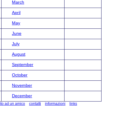
March
April
May
June
July
August
September
October
November
December
ito ad un amico
contatti
informazioni
links