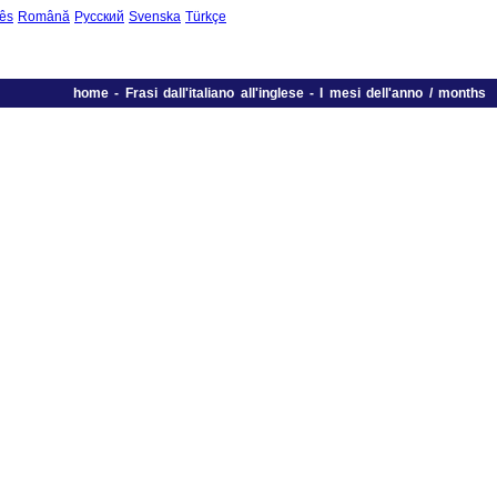
ês
Română
Русский
Svenska
Türkçe
home
-
Frasi dall'italiano all'inglese
-
I mesi dell'anno / months