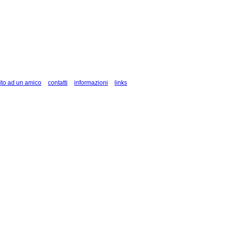
ito ad un amico
contatti
informazioni
links