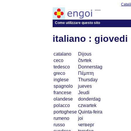
Catal
----
Come utilizzare questo sito
italiano : giovedi
catalano
Dijous
ceco
čtvrtek
tedesco
Donnerstag
greco
Πέμπτη
inglese
Thursday
spagnolo
jueves
francese
Jeudi
olandese
donderdag
polacco
czwartek
portoghese
Quinta-feira
rumeno
joi
russo
четверг