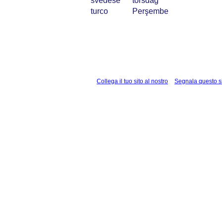
svedese
torsdag
turco
Perşembe
Collega il tuo sito al nostro
Segnala questo s