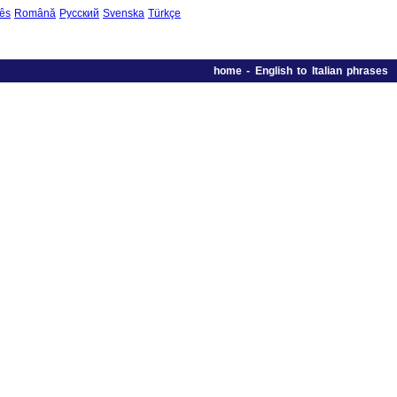
ês
Română
Русский
Svenska
Türkçe
home
-
English to Italian phrases