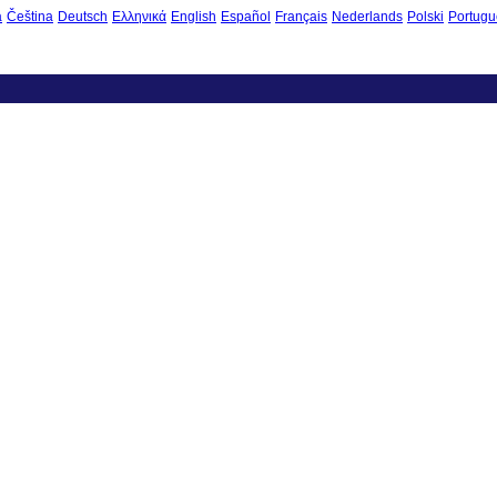
à
Čeština
Deutsch
Ελληνικά
English
Español
Français
Nederlands
Polski
Portugu