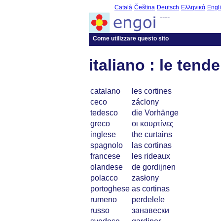
Català
Čeština
Deutsch
Ελληνικά
Engl
----
Come utilizzare questo sito
italiano : le tende
catalano
les cortines
ceco
záclony
tedesco
die Vorhänge
greco
οι κουρτίνες
inglese
the curtains
spagnolo
las cortinas
francese
les rideaux
olandese
de gordijnen
polacco
zasłony
portoghese
as cortinas
rumeno
perdelele
russo
занавески