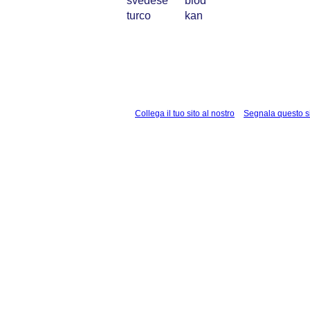
svedese
blod
turco
kan
Collega il tuo sito al nostro
Segnala questo s