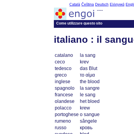
Català
Čeština
Deutsch
Ελληνικά
Engl
----
Come utilizzare questo sito
italiano : il sang
catalano
la sang
ceco
krev
tedesco
das Blut
greco
το αίμα
inglese
the blood
spagnolo
la sangre
francese
le sang
olandese
het bloed
polacco
krew
portoghese
o sangue
rumeno
sângele
russo
кровь