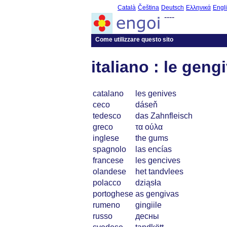
Català
Čeština
Deutsch
Ελληνικά
Engl
----
Come utilizzare questo sito
italiano : le geng
catalano
les genives
ceco
dáseň
tedesco
das Zahnfleisch
greco
τα ούλα
inglese
the gums
spagnolo
las encías
francese
les gencives
olandese
het tandvlees
polacco
dziąsła
portoghese
as gengivas
rumeno
gingiile
russo
десны