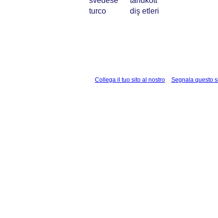
svedese
tandkött
turco
diş etleri
Collega il tuo sito al nostro
Segnala questo s