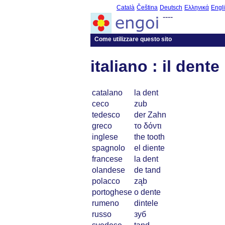
Català
Čeština
Deutsch
Ελληνικά
Engl
----
Come utilizzare questo sito
italiano : il dente
catalano
la dent
ceco
zub
tedesco
der Zahn
greco
το δόντι
inglese
the tooth
spagnolo
el diente
francese
la dent
olandese
de tand
polacco
ząb
portoghese
o dente
rumeno
dintele
russo
зуб