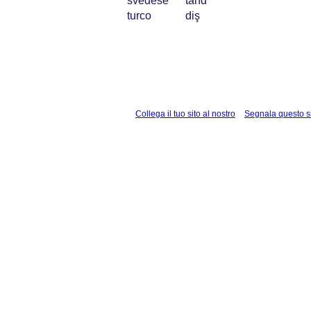
svedese
tand
turco
diş
Collega il tuo sito al nostro
Segnala questo s