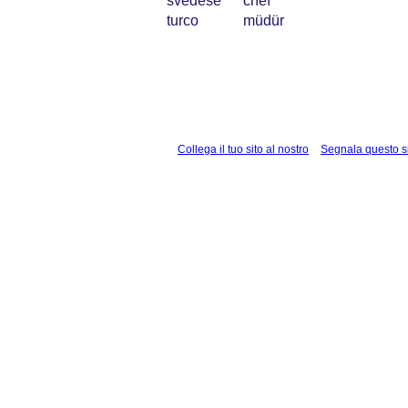
svedese
chef
turco
müdür
Collega il tuo sito al nostro
Segnala questo s