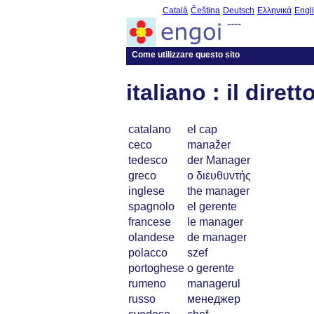
Català
Čeština
Deutsch
Ελληνικά
Engl
----
Come utilizzare questo sito
italiano : il dirett
catalano
el cap
ceco
manažer
tedesco
der Manager
greco
ο διευθυντής
inglese
the manager
spagnolo
el gerente
francese
le manager
olandese
de manager
polacco
szef
portoghese
o gerente
rumeno
managerul
russo
менеджер