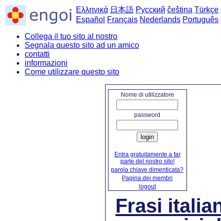
Ελληνικά
日本語
Русский
čeština
Türkçe
Español
Français
Nederlands
Português
Collega il tuo sito al nostro
Segnala questo sito ad un amico
contatti
informazioni
Come utilizzare questo sito
home
Nome di utilizzatore
password
login
Entra gratuitamente a far
parte del nostro sito!
parola chiave dimenticata?
Pagina dei membri
logout
Frasi itali