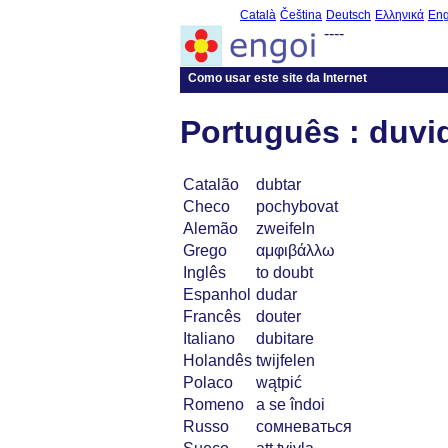
Català
Čeština
Deutsch
Ελληνικά
Eng
----
Como usar este site da Internet
Português : duvi
Catalão
dubtar
Checo
pochybovat
Alemão
zweifeln
Grego
αμφιβάλλω
Inglês
to doubt
Espanhol
dudar
Francês
douter
Italiano
dubitare
Holandês
twijfelen
Polaco
wątpić
Romeno
a se îndoi
Russo
сомневаться