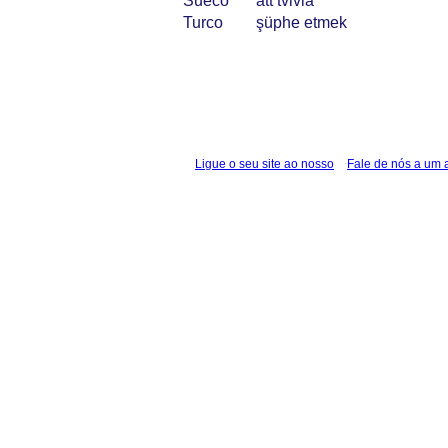
Sueco
att tvivla
Turco
şüphe etmek
Ligue o seu site ao nosso
Fale de nós a um