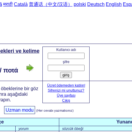
ă
मराठी
Català
普通话（中文/汉语）
polski
Deutsch
English
Esp
Ana sayfa
->
Tür
Kullanıcı adı
kleri ve kelime
şifre
 / ποτά
giriş
Ücret ödemeden katılın!
öbeklerine bir göz
Şifrenizi mi unuttunuz?
onra aşağıdaki
Üye sayfası
yapın.
Çıkış
Uzman modu
(Her cevabı yazmalısınız)
çe
Yunan
yorum
sözcük öbeği