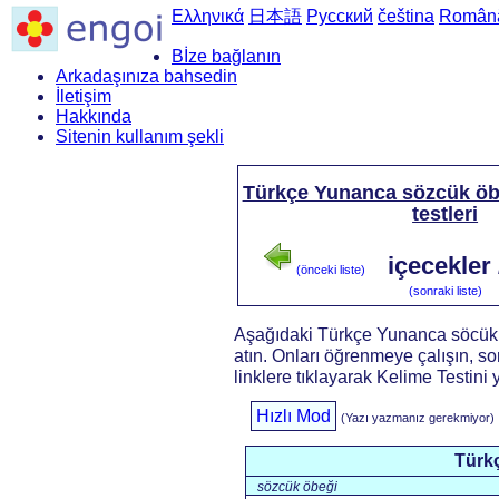
Ελληνικά
日本語
Русский
čeština
Român
Bİze bağlanın
Arkadaşınıza bahsedin
İletişim
Hakkında
Sitenin kullanım şekli
Türkçe Yunanca sözcük öbe
testleri
içecekler
(önceki liste)
(sonraki liste)
Aşağıdaki Türkçe Yunanca söcük 
atın. Onları öğrenmeye çalışın, s
linklere tıklayarak Kelime Testini 
Hızlı Mod
(Yazı yazmanız gerekmiyor)
Türk
sözcük öbeği