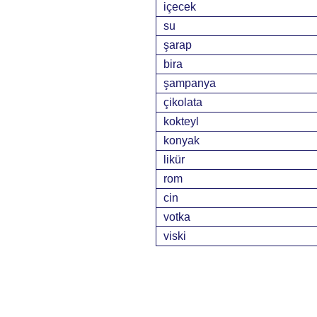
içecek
su
şarap
bira
şampanya
çikolata
kokteyl
konyak
likür
rom
cin
votka
viski