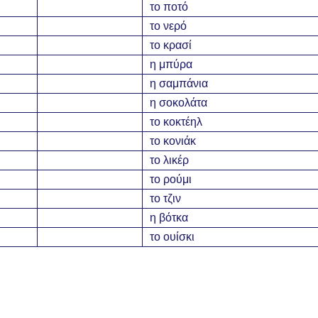
το ποτό
το νερό
το κρασί
η μπύρα
η σαμπάνια
η σοκολάτα
το κοκτέηλ
το κονιάκ
το λικέρ
το ρούμι
το τζιν
η βότκα
το ουίσκι