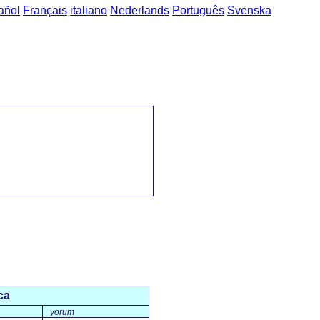
añol
Français
italiano
Nederlands
Português
Svenska
kçe'den Yunanca'ya sözcük öbekleri
->
içecekler / ποτά
ca
yorum