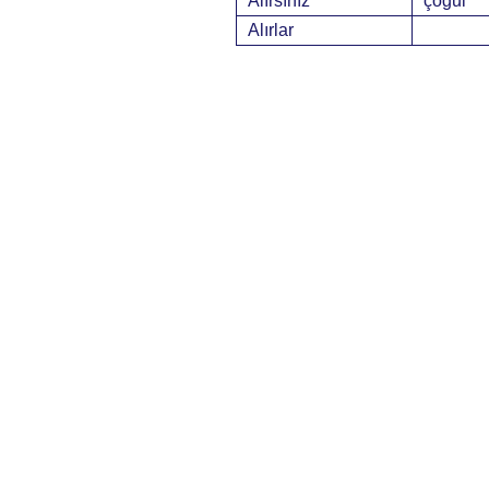
Alırsınız
çoğul
Alırlar