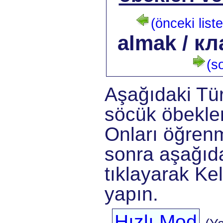
(önceki liste
almak / к
(so
Aşağıdaki Tü
söcük öbekler
Onları öğrenm
sonra aşağıda
tıklayarak Kel
yapın.
Hızlı Mod