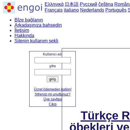
Ελληνικά
日本語
Русский
čeština
Român
Français
italiano
Nederlands
Português
Bİze bağlanın
Arkadaşınıza bahsedin
İletişim
Hakkında
Sitenin kullanım şekli
Ana sayfa
->
Türkçe'de
Kullanıcı adı
şifre
giriş
Ücret ödemeden katılın!
Şifrenizi mi unuttunuz?
Üye sayfası
Çıkış
Türkçe 
öbekleri ve