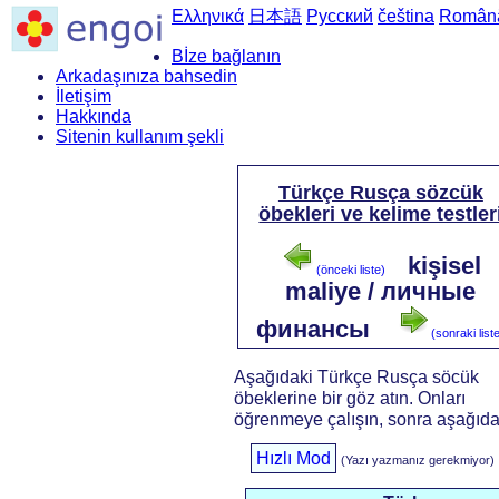
Ελληνικά
日本語
Русский
čeština
Român
Bİze bağlanın
Arkadaşınıza bahsedin
İletişim
Hakkında
Sitenin kullanım şekli
Türkçe Rusça sözcük
öbekleri ve kelime testler
kişisel
(önceki liste)
maliye / личные
финансы
(sonraki list
Aşağıdaki Türkçe Rusça söcük
öbeklerine bir göz atın. Onları
öğrenmeye çalışın, sonra aşağıdaki
Hızlı Mod
(Yazı yazmanız gerekmiyor)