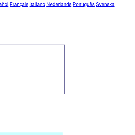
añol
Français
italiano
Nederlands
Português
Svenska
a sözcük öbekleri
->
kişisel maliye / личные финансы