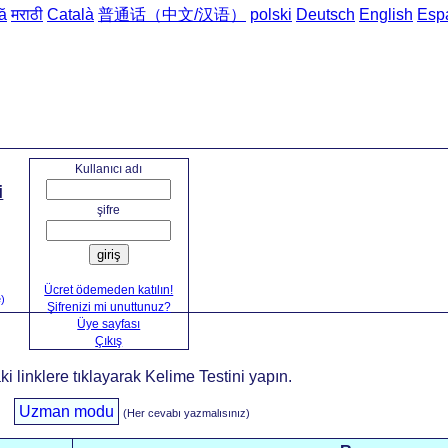
ă
मराठी
Català
普通话（中文/汉语）
polski
Deutsch
English
Esp
Ana sayfa
->
Türkçe'den Rusça'y
Kullanıcı adı
i
şifre
giriş
Ücret ödemeden katılın!
e)
Şifrenizi mi unuttunuz?
Üye sayfası
Çıkış
 linklere tıklayarak Kelime Testini yapın.
Uzman modu
(Her cevabı yazmalısınız)