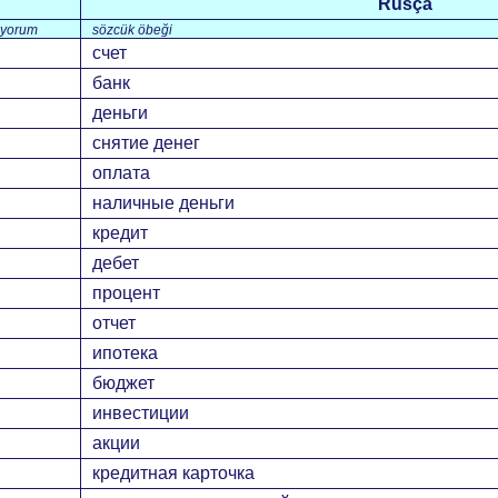
Rusça
yorum
sözcük öbeği
счет
банк
деньги
снятие денег
оплата
наличные деньги
кредит
дебет
процент
отчет
ипотека
бюджет
инвестиции
акции
кредитная карточка