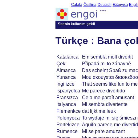
Català
Čeština
Deutsch
Ελληνικά
Engli
----
Sitenin kullanım şekli
Türkçe : Bana ço
Katalanca
Em sembla molt divertit
Çek
Připadá mi to zábavné
Almanca
Das scheint Spaß zu ma
Yunanca
Μου ακούγεται διασκεδασ
İngilizce
That seems like fun to me
İspanyolca
Me parece divertido
Fransızca
Cela me paraît amusant
İtalyanca
Mi sembra divertente
Flemenkçe
dat lijkt me leuk
Polonyoca
To wydaje mi się śmiesz
Portekizce
Aquilo parece-me diverti
Rumence
Mi se pare amuzant