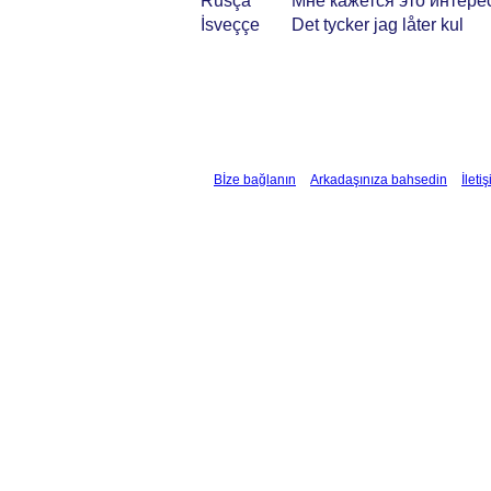
Rusça
Мне кажется это интер
İsveççe
Det tycker jag låter kul
Bİze bağlanın
Arkadaşınıza bahsedin
İleti