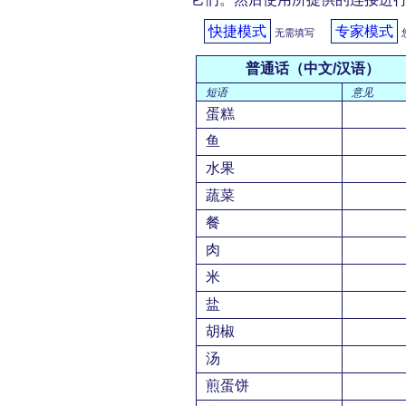
快捷模式
专家模式
无需填写
普通话（中文/汉语）
短语
意见
蛋糕
鱼
水果
蔬菜
餐
肉
米
盐
胡椒
汤
煎蛋饼