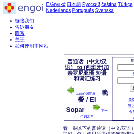
Ελληνικά
日本語
Русский
čeština
Türkçe
Nederlands
Português
Svenska
链接我们
告诉朋友
联系
关于
如何使用本网站
普通话（中文/汉
语） to (西班牙)加
泰罗尼亚语 短语
和词汇练习
晚
以前的词汇单
餐 / El
免
忘
Sopar
下一
会
个词汇单
看一眼以下的普通话（中文/汉语） 
它们。然后使用所提供的连接进