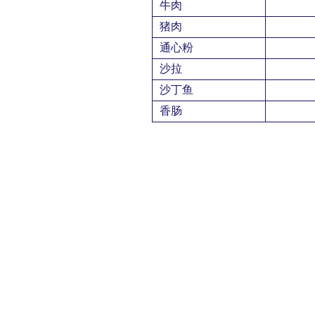
牛肉
猪肉
通心粉
沙拉
沙丁鱼
香肠