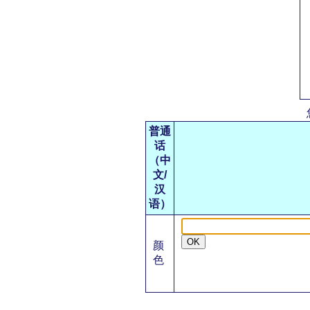
普通
话
（中
文/
汉
语）
OK
颜
色