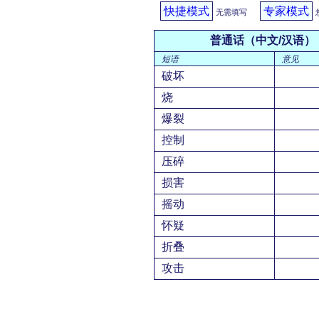
快捷模式
专家模式
无需填写
普通话（中文/汉语）
短语
意见
破坏
烧
爆裂
控制
压碎
损害
摇动
怀疑
折叠
攻击