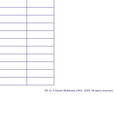
R2.11
© Daniel McBrearty 2002, 2005. All rights reserved.