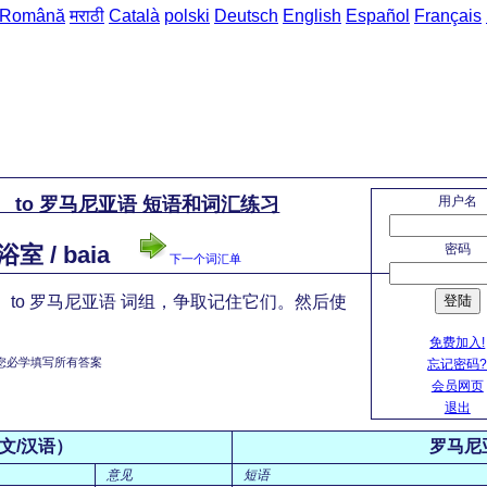
Română
मराठी
Català
polski
Deutsch
English
Español
Français
用户名
 to 罗马尼亚语 短语和词汇练习
密码
浴室 / baia
下一个词汇单
登陆
 to 罗马尼亚语 词组，争取记住它们。然后使
免费加入!
您必学填写所有答案
忘记密码
会员网页
退出
文/汉语）
罗马尼
意见
短语