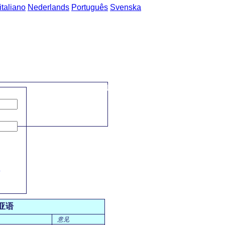
italiano
Nederlands
Português
Svenska
主页
->
普通话-罗马尼亚语 短语
->
浴室 / baia
?
亚语
意见