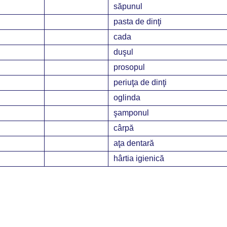
săpunul
pasta de dinţi
cada
duşul
prosopul
periuţa de dinţi
oglinda
şamponul
cârpă
aţa dentară
hârtia igienică