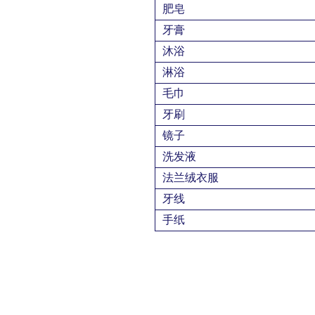
肥皂
牙膏
沐浴
淋浴
毛巾
牙刷
镜子
洗发液
法兰绒衣服
牙线
手纸