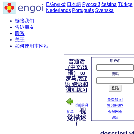
Ελληνικά
日本語
Русский
čeština
Türkçe
Nederlands
Português
Svenska
链接我们
告诉朋友
联系
关于
如何使用本网站
用户名
普通话
（中文/汉
语） to
密码
罗马尼亚
语 短语和
登陆
词汇练习
免费加入!
以前的词
忘记密码?
视
会员网页
汇单
觉描述
退出
/
descrieri v