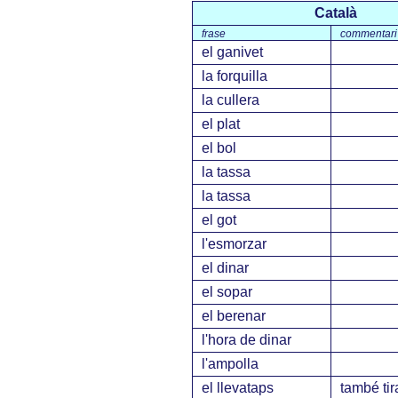
Català
frase
commentari
el ganivet
la forquilla
la cullera
el plat
el bol
la tassa
la tassa
el got
l'esmorzar
el dinar
el sopar
el berenar
l'hora de dinar
l'ampolla
el llevataps
també tir