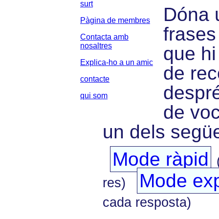
surt
Dóna u
Pàgina de membres
frases
Contacta amb
nosaltres
que hi
Explica-ho a un amic
de rec
contacte
despré
qui som
de voc
un dels següe
Mode ràpid
Mode exp
res)
cada resposta)