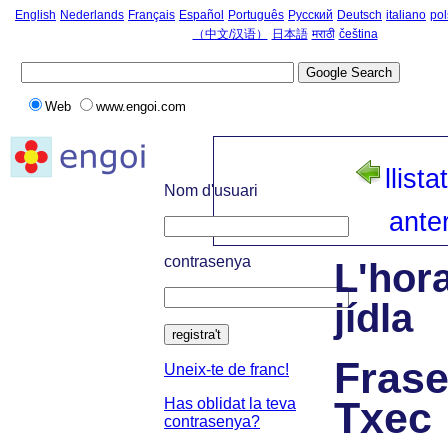
English
Nederlands
Français
Español
Português
Русский
Deutsch
italiano
pol
（中文/汉语）
日本語
मराठी
čeština
Web
www.engoi.com
llista
Nom d'usuari
anter
contrasenya
L'hora
jídla
registra't
Frase
Uneix-te de franc!
Txec
Has oblidat la teva
contrasenya?