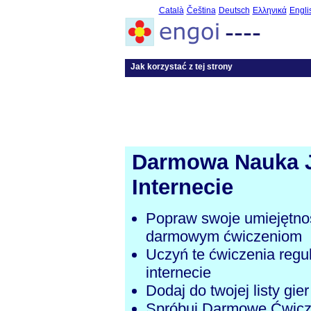
Català
Čeština
Deutsch
Ελληνικά
Engli
----
Jak korzystać z tej strony
Darmowa Nauka 
Internecie
Popraw swoje umiejętnoś
darmowym ćwiczeniom
Uczyń te ćwiczenia regu
internecie
Dodaj do twojej listy gi
Spróbuj Darmowe Ćwicze