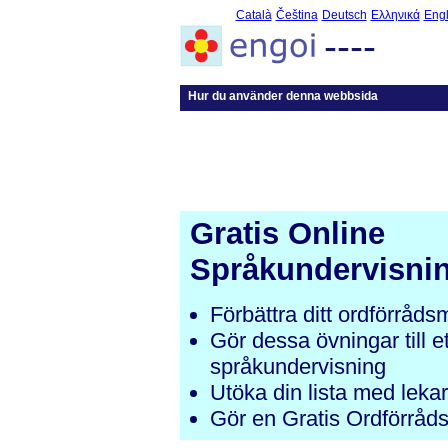
Català
Čeština
Deutsch
Ελληνικά
Engl
----
Hur du använder denna webbsida
Gratis Online
Språkundervisni
Förbättra ditt ordförråd
Gör dessa övningar till e
språkundervisning
Utöka din lista med lekar
Gör en Gratis Ordförråd