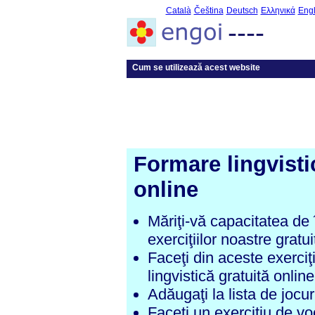
Català
Čeština
Deutsch
Ελληνικά
Engl
----
Cum se utilizează acest website
Formare lingvisti
online
Măriţi-vă capacitatea de 
exerciţiilor noastre gratui
Faceţi din aceste exerci
lingvistică gratuită online
Adăugaţi la lista de jocur
Faceţi un exerciţiu de vo