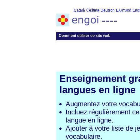
Català
Čeština
Deutsch
Ελληνικά
Engl
----
Comment utiliser ce site web
Enseignement gra
langues en ligne
Augmentez votre vocabul
Incluez régulièrement ce
langue en ligne.
Ajouter à votre liste de j
vocabulaire.