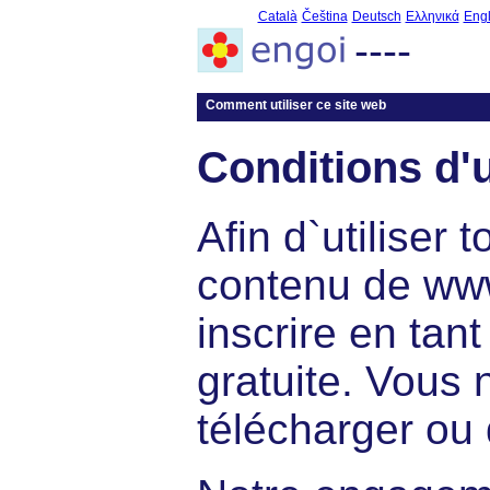
Català
Čeština
Deutsch
Ελληνικά
Engl
----
Comment utiliser ce site web
Conditions d'u
Afin d`utiliser 
contenu de www
inscrire en tan
gratuite. Vous 
télécharger ou d