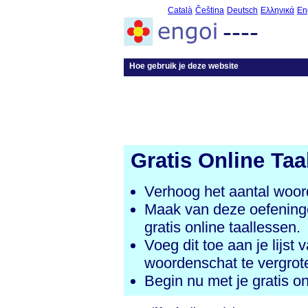
Català
Čeština
Deutsch
Ελληνικά
En
----
Hoe gebruik je deze website
Gratis Online Taa
Verhoog het aantal woord
Maak van deze oefeninge
gratis online taallessen.
Voeg dit toe aan je lijst 
woordenschat te vergrot
Begin nu met je gratis on