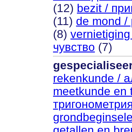
(12)
bezit / п
(11)
de mond / 
(8)
vernietigin
чувство
(7)
gespecialisee
rekenkunde / 
meetkunde en t
тригонометри
grondbeginsel
getallen en br