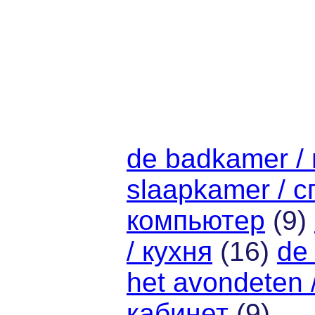
de badkamer /
slaapkamer / 
компьютер
(9)
/ кухня
(16)
de
het avondeten 
кабинет
(9)