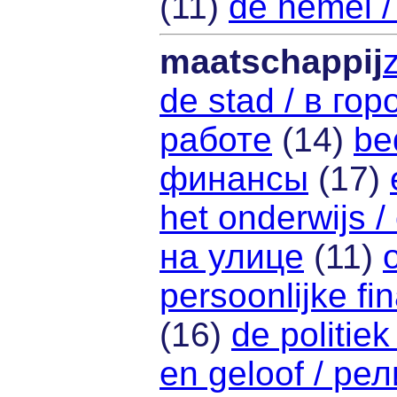
(11)
de hemel 
maatschappij
de stad / в гор
работе
(14)
be
финансы
(17)
het onderwijs 
на улице
(11)
persoonlijke f
(16)
de politie
en geloof / ре