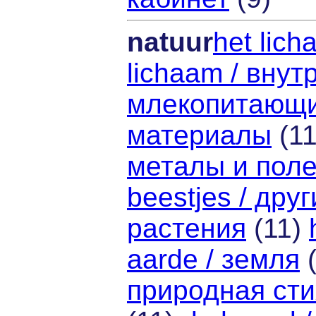
natuur
het lich
lichaam / внут
млекопитающ
материалы
(1
металы и пол
beestjes / дру
растения
(11)
aarde / земля
(
природная ст