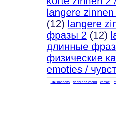
korte zinnen 2
langere zinne
(12)
langere z
фразы 2
(12)
l
длинные фраз
физические ка
emoties / чувс
Link naar ons
Vertel een vriend
contact
o