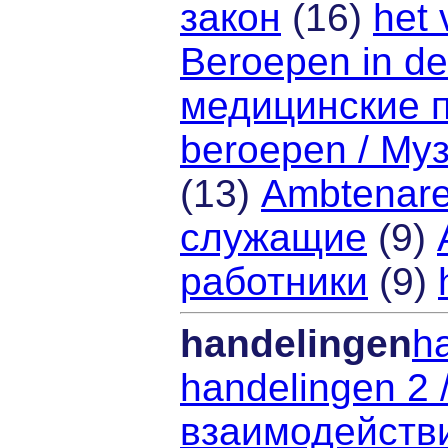
закон
(16)
het 
Beroepen in de
медицинские 
beroepen / Му
(13)
Ambtenare
служащие
(9)
работники
(9)
handelingen
h
handelingen 2 
взаимодейств