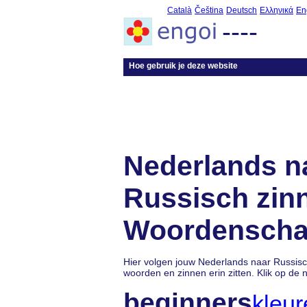
Català
Čeština
Deutsch
Ελληνικά
En
----
Hoe gebruik je deze website
Nederlands n
Russisch zin
Woordenscha
Hier volgen jouw Nederlands naar Russisc
woorden en zinnen erin zitten. Klik op de
beginners
kleur