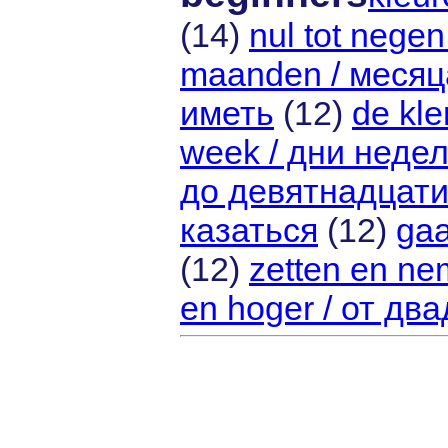
(14)
nul tot nege
maanden / месяц
иметь
(12)
de kle
week / дни неде
до девятнадцат
казаться
(12)
gaa
(12)
zetten en ne
en hoger / от дв