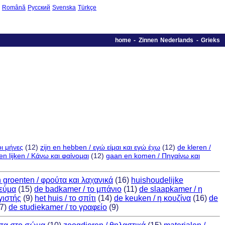
Română
Русский
Svenska
Türkçe
home
-
Zinnen Nederlands - Grieks
ι μήνες
(12)
zijn en hebben / εγώ είμαι και εγώ έχω
(12)
de kleren /
n lijken / Κάνω και φαίνομαι
(12)
gaan en komen / Πηγαίνω και
en groenten / φρούτα και λαχανικά
(16)
huishoudelijke
γεύμα
(15)
de badkamer / το μπάνιο
(11)
de slaapkamer / η
γιστής
(9)
het huis / το σπίτι
(14)
de keuken / η κουζίνα
(16)
de
7)
de studiekamer / το γραφείο
(9)