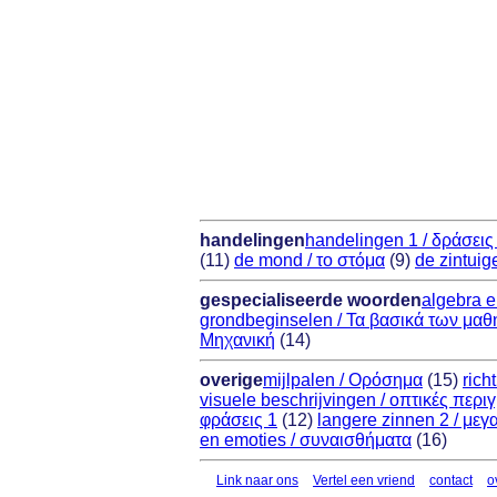
handelingen
handelingen 1 / δράσεις
(11)
de mond / το στόμα
(9)
de zintuig
gespecialiseerde woorden
algebra e
grondbeginselen / Τα βασικά των μα
Μηχανική
(14)
overige
mijlpalen / Ορόσημα
(15)
rich
visuele beschrijvingen / οπτικές περι
φράσεις 1
(12)
langere zinnen 2 / μεγ
en emoties / συναισθήματα
(16)
Link naar ons
Vertel een vriend
contact
o