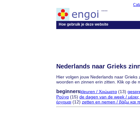
Cat
----
Hoe gebruik je deze website
Nederlands naar Grieks zi
Hier volgen jouw Nederlands naar Grieks 
woorden en zinnen erin zitten. Klik op de
beginners
kleuren / Χρώματα
(13)
gespr
Ρούχα
(15)
de dagen van de week / μέρες
έρχομαι
(12)
zetten en nemen / βάζω και 