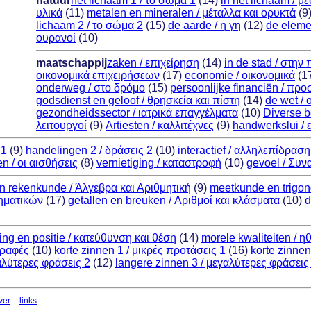
natuur
het lichaam 1 / το σώμα 1
(14)
in het lichaam / 
υλικά
(11)
metalen en mineralen / μέταλλα και ορυκτά
(9
lichaam 2 / το σώμα 2
(15)
de aarde / η γη
(12)
de elemen
ουρανοί
(10)
maatschappij
zaken / επιχείρηση
(14)
in de stad / στην
οικονομικά επιχειρήσεων
(17)
economie / οικονομικά
(1
onderweg / στο δρόμο
(15)
persoonlijke financiën / πρ
godsdienst en geloof / θρησκεία και πίστη
(14)
de wet / 
gezondheidssector / ιατρικά επαγγέλματα
(10)
Diverse b
λειτουργοί
(9)
Artiesten / καλλιτέχνες
(9)
handwerkslui / 
 1
(9)
handelingen 2 / δράσεις 2
(10)
interactief / αλληλεπίδραση
en / οι αισθήσεις
(8)
vernietiging / καταστροφή
(10)
gevoel / Συν
n rekenkunde / Άλγεβρα και Αριθμητική
(9)
meetkunde en trigon
θηματικών
(17)
getallen en breuken / Αριθμοί και κλάσματα
(10)
d
ting en positie / κατεύθυνση και θέση
(14)
morele kwaliteiten / ηθ
γραφές
(10)
korte zinnen 1 / μικρές προτάσεις 1
(16)
korte zinnen
αλύτερες φράσεις 2
(12)
langere zinnen 3 / μεγαλύτερες φράσεις
ver
links