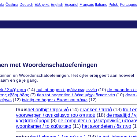
alà
Čeština
Deutsch
Ελληνικά
English
Español
Français
Italiano
Polski
Português
nnen met Woordenschatoefeningen
zinnen en Woordenschatoefeningen. Het cijfer erbij geeft aan hoeveel
 naam en ga je gang.
ek / Συζήτηση
(14)
nul tot negen / μηδέν έως εννέα
(10)
de maanden / ο
 της εβδομάδας
(7)
tien tot negentien / Δέκα μέχρι δεκαεννέα
(10)
doen e
παίρνω
(12)
twintig en hoger / Είκοσι και πάνω
(12)
thuis
het ontbijt / πρωινό
(14)
dranken / ποτά
(13)
fruit 
voorwerpen / αντικείμενα του σπιτιού
(18)
de maaltijd / 
κρεβατοκάμαρα
(8)
de computer / ο ηλεκτρονικός υπολο
woonkamer / το καθιστικό
(11)
het avondeten / δείπνο
(1