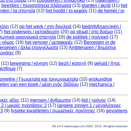
μέσα στο σώμα
(10)
zoogdieren / θηλαστικά
(15)
materialen /
)
beestjes / περισσότερα πλάσματα
(13)
planten / φυτά
(11)
het
ten / τα στοιχεία
(12)
het hoofd / το κεφάλι
(11)
de hemel / οι
 πόλη
(12)
op het werk / στη δουλειά
(14)
bedrijfsfinancieën /
7)
het onderwijs / εκπαίδευση
(20)
op straat / στο δρόμο
(11)
οσωπικά οικονομικά στοιχεία
(16)
de politiek / πολιτική
(17)
ο νόμος
(16)
het vervoer / μεταφορές
(12)
Beroepen in de
eroepen / άλλα επαγγέλματα
(13)
Ambtenaren / δημόσιοι
εργάτες
(9)
(11)
beweging / κίνηση
(12)
bezit / κατοχή
(9)
geluid / ήχος
αίσθημα
(7)
ometrie / Γεωμετρία και τριγωνομετρία
(10)
wiskundige
elen van een boek / μέρη ενός βιβλίου
(12)
mechanica /
ικές αξίες
(11)
mensen / άνθρωποι
(14)
tijd / χρόνος
(14)
 2 / μικρές προτάσεις 2
(17)
langere zinnen 1 / μεγαλύτερες
 3
(9)
fysieke kwaliteiten / σωματικές ποιότητες
(16)
gevoelens
R2.24
© www.engoi.com 2002, 2012. All rights reserved.