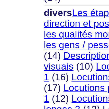
divers
Les étap
direction et po
les qualités mo
les gens / pes
(14)
Descriptio
visuais
(10)
Loc
1
(16)
Locution
(17)
Locutions 
1
(12)
Locution