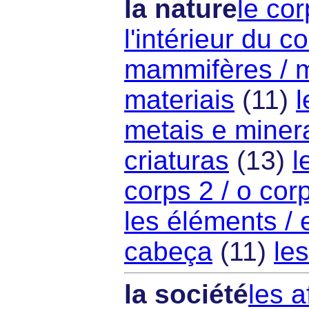
la nature
le cor
l'intérieur du c
mammifères / m
materiais
(11)
l
metais e miner
criaturas
(13)
l
corps 2 / o cor
les éléments /
cabeça
(11)
les
la société
les a