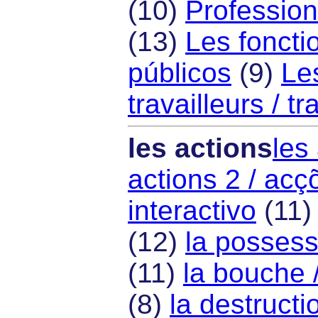
(10)
Profession
(13)
Les foncti
públicos
(9)
Les
travailleurs / t
les actions
les
actions 2 / acç
interactivo
(11
(12)
la possess
(11)
la bouche 
(8)
la destructi