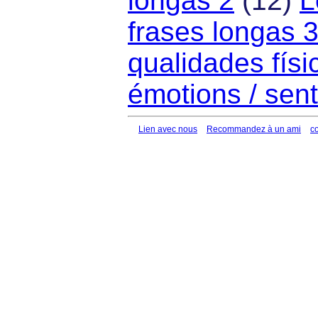
longas 2
(12)
L
frases longas 
qualidades fí­si
émotions / sen
Lien avec nous
Recommandez à un ami
c