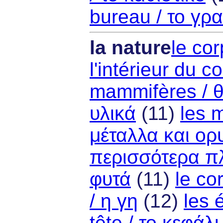
bureau / το γρ
la nature
le co
l'intérieur du 
mammifères / 
υλικά
(11)
les 
μέταλλα και ορ
περισσότερα π
φυτά
(11)
le co
/ η γη
(12)
les 
tête / το κεφάλι