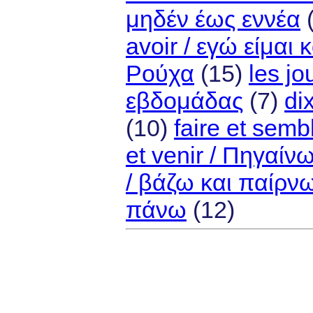
μηδέν έως εννέα
avoir / εγώ είμαι 
Ρούχα
(15)
les jo
εβδομάδας
(7)
di
(10)
faire et semb
et venir / Πηγαίν
/ βάζω και παίρν
πάνω
(12)