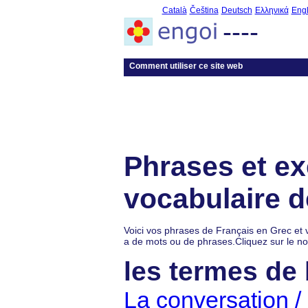
Català
Čeština
Deutsch
Ελληνικά
Engl
----
Comment utiliser ce site web
Phrases et ex
vocabulaire d
Voici vos phrases de Français en Grec et v
a de mots ou de phrases.Cliquez sur le no
les termes de
La conversation 