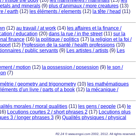
s / inside the body
(10)
les mammifères / mammals
(15)
les
metals and minerals
(9)
plus d'animaux / more creatures
(13)
re / earth
(12)
les éléments / elements
(12)
la tête / head
(11)
own
(12)
au travail / at work
(14)
les affaires et la finance /
cation / education
(20)
dans la rue / in the street
(11)
sur la
onal finance
(16)
la politique / politics
(17)
la religion et la foi /
nsport
(12)
Profession de la santé / health professions
(10)
tionnaires / public servants
(9)
Les artistes / artists
(9)
Les
ment / motion
(12)
la possession / posession
(9)
le son /
ion
(7)
ométrie / geometry and trigonometry
(10)
les mathématiques
léments d'un livre / parts of a book
(12)
la mécanique /
alités morales / moral qualities
(11)
les gens / people
(14)
le
16)
Locutions courtes 2 / short phrases 2
(17)
Locutions plus
gues 3 / longer phrases 3
(9)
Qualités physiques / physical
R2.24
© www.engoi.com 2002, 2012. All rights reserved.