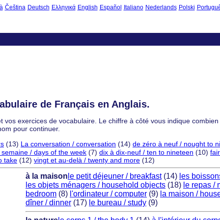
à
Čeština
Deutsch
Ελληνικά
English
Español
Italiano
Nederlands
Polski
Portugu
abulaire de Français en Anglais.
t vos exercices de vocabulaire. Le chiffre à côté vous indique combien 
nom pour continuer.
rs
(13)
La conversation / conversation
(14)
de zéro à neuf / nought to n
a semaine / days of the week
(7)
dix à dix-neuf / ten to nineteen
(10)
fai
o take
(12)
vingt et au-delà / twenty and more
(12)
à la maison
le petit déjeuner / breakfast
(14)
les boissons
les objets ménagers / household objects
(18)
le repas /
bedroom
(8)
l'ordinateur / computer
(9)
la maison / hous
dîner / dinner
(17)
le bureau / study
(9)