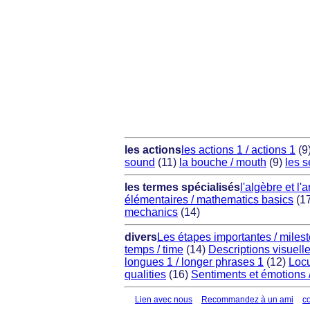
les actions
les actions 1 / actions 1
(9
sound
(11)
la bouche / mouth
(9)
les s
les termes spécialisés
l'algèbre et l'
élémentaires / mathematics basics
(1
mechanics
(14)
divers
Les étapes importantes / miles
temps / time
(14)
Descriptions visuelle
longues 1 / longer phrases 1
(12)
Locu
qualities
(16)
Sentiments et émotions 
Lien avec nous
Recommandez à un ami
c