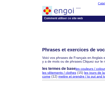
Catal
----
Comment utiliser ce site web
Phrases et exercices de voc
Voici vos phrases de Français en Anglais e
y a de mots ou de phrases.Cliquez sur le 
les termes de base
les couleurs / colou
les vêtements / clothes
(15)
les jours de l
come
(12)
mettre et prendre / to put and t