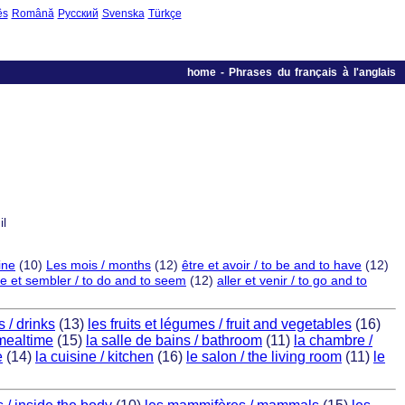
ês
Română
Русский
Svenska
Türkçe
home
-
Phrases du français à l'anglais
il
ine
(10)
Les mois / months
(12)
être et avoir / to be and to have
(12)
re et sembler / to do and to seem
(12)
aller et venir / to go and to
 / drinks
(13)
les fruits et légumes / fruit and vegetables
(16)
 mealtime
(15)
la salle de bains / bathroom
(11)
la chambre /
e
(14)
la cuisine / kitchen
(16)
le salon / the living room
(11)
le