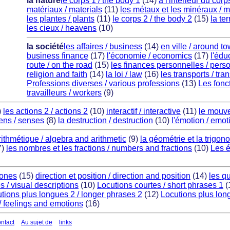
la nature
le corps 1 / the body 1
(14)
à l'intérieur du corp
matériaux / materials
(11)
les métaux et les minéraux / 
les plantes / plants
(11)
le corps 2 / the body 2
(15)
la ter
les cieux / heavens
(10)
la société
les affaires / business
(14)
en ville / around t
business finance
(17)
l'économie / economics
(17)
l'édu
route / on the road
(15)
les finances personnelles / pers
religion and faith
(14)
la loi / law
(16)
les transports / tra
Professions diverses / various professions
(13)
Les fonc
travailleurs / workers
(9)
)
les actions 2 / actions 2
(10)
interactif / interactive
(11)
le mouve
ens / senses
(8)
la destruction / destruction
(10)
l'émotion / emot
arithmétique / algebra and arithmetic
(9)
la géométrie et la trigon
7)
les nombres et les fractions / numbers and fractions
(10)
Les é
tones
(15)
direction et position / direction and position
(14)
les qu
s / visual descriptions
(10)
Locutions courtes / short phrases 1
(
tions plus longues 2 / longer phrases 2
(12)
Locutions plus lon
/ feelings and emotions
(16)
ontact
Au sujet de
links