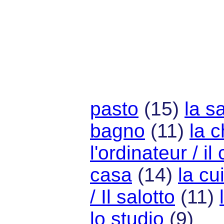
pasto
(15)
la s
bagno
(11)
la c
l'ordinateur / i
casa
(14)
la cu
/ Il salotto
(11)
lo studio
(9)