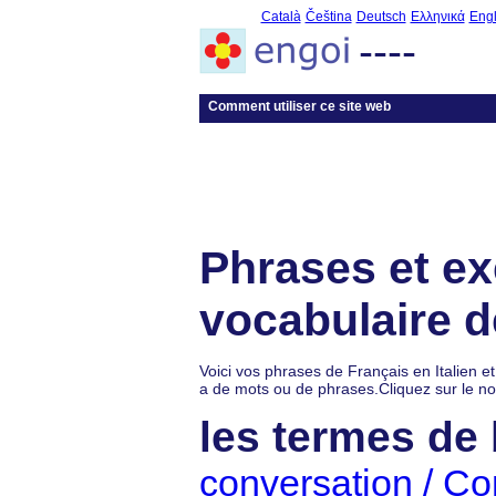
Català
Čeština
Deutsch
Ελληνικά
Engl
----
Comment utiliser ce site web
Phrases et ex
vocabulaire de
Voici vos phrases de Français en Italien et
a de mots ou de phrases.Cliquez sur le no
les termes de
conversation / C