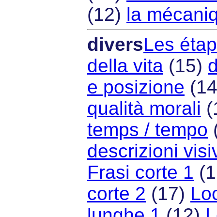
(12)
la mécani
divers
Les étap
della vita
(15)
d
e posizione
(1
qualità morali
(
temps / tempo
descrizioni visi
Frasi corte 1
(1
corte 2
(17)
Loc
lunghe 1
(12)
L