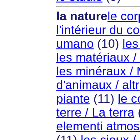
la nature
le cor
l'intérieur du c
umano
(10)
le
les matériaux / 
les minéraux / 
d'animaux / altr
piante
(11)
le c
terre / La terra
elementi atmosf
(11)
les cieux / 