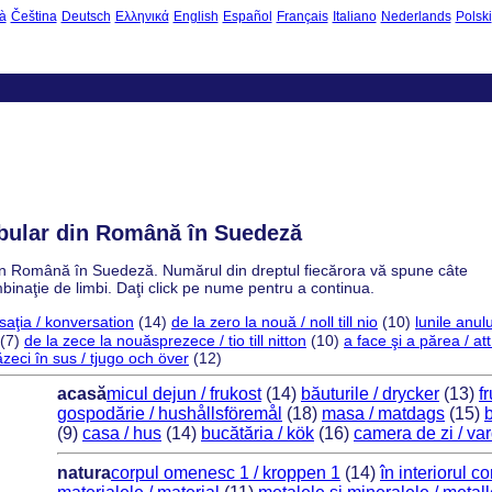
à
Čeština
Deutsch
Ελληνικά
English
Español
Français
Italiano
Nederlands
Polski
cabular din Română în Suedeză
r din Română în Suedeză. Numărul din dreptul fiecărora vă spune câte
mbinaţie de limbi. Daţi click pe nume pentru a continua.
saţia / konversation
(14)
de la zero la nouă / noll till nio
(10)
lunile anu
(7)
de la zece la nouăsprezece / tio till nitton
(10)
a face şi a părea / at
zeci în sus / tjugo och över
(12)
acasă
micul dejun / frukost
(14)
băuturile / drycker
(13)
f
gospodărie / hushållsföremål
(18)
masa / matdags
(15)
(9)
casa / hus
(14)
bucătăria / kök
(16)
camera de zi / v
natura
corpul omenesc 1 / kroppen 1
(14)
în interiorul c