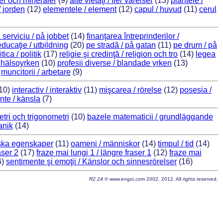
ler och mineraler
(9)
alte vietăţi / fler varelser
(13)
plantele /
 jorden
(12)
elementele / element
(12)
capul / huvud
(11)
cerul
a serviciu / på jobbet
(14)
finanţarea întreprinderilor /
educaţie / utbildning
(20)
pe stradă / på gatan
(11)
pe drum / på
itica / politik
(17)
religie şi credinţă / religion och tro
(14)
legea
/ hälsoyrken
(10)
profesii diverse / blandade yrken
(13)
)
muncitorii / arbetare
(9)
10)
interactiv / interaktiv
(11)
mişcarea / rörelse
(12)
posesia /
nte / känsla
(7)
tri och trigonometri
(10)
bazele matematicii / grundläggande
anik
(14)
liska egenskaper
(11)
oameni / människor
(14)
timpul / tid
(14)
aser 2
(17)
fraze mai lungi 1 / längre fraser 1
(12)
fraze mai
6)
sentimente şi emoţii / Känslor och sinnesrörelser
(16)
R2.24
© www.engoi.com 2002, 2012. All rights reserved.