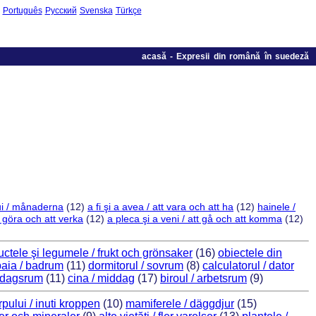
Português
Русский
Svenska
Türkçe
acasă
-
Expresii din română în suedeză
lui / månaderna
(12)
a fi şi a avea / att vara och att ha
(12)
hainele /
t göra och att verka
(12)
a pleca şi a veni / att gå och att komma
(12)
ructele şi legumele / frukt och grönsaker
(16)
obiectele din
baia / badrum
(11)
dormitorul / sovrum
(8)
calculatorul / dator
ardagsrum
(11)
cina / middag
(17)
biroul / arbetsrum
(9)
orpului / inuti kroppen
(10)
mamiferele / däggdjur
(15)