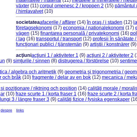
materialele / material
(11)
metalele şi mineralele / metal
växter
(11)
corpul omenesc 2 / kroppen 2
(15)
pământul /
/ himlavalvet
(10)
societatea
afacerile / affärer
(14)
în oraş / i staden
(12)
l
företagsekonomi
(17)
economia / nationalekonomi
(17)
vägen
(15)
finanţarea personală / privatekonomi
(16)
pol
/ lag
(16)
transportul / transport
(12)
profesii în sănătate 
funcţionari publici / tjänstemän
(9)
artiştii / konstnärer
(9
acţiuni
acţiuni 1 / aktiviteter 1
(9)
acţiuni 2 / aktiviteter 2
(
mun
(9)
simţurile / sinnen
(8)
distrugerea / förstörelse
(10)
sentime
tica / algebra och aritmetik
(9)
geometria şi trigonometria / geome
or och bråk
(10)
fragmente / delar av en bok
(12)
mecanica / mek
 şi poziţionare / riktning och position
(14)
calităţi morale / mora
gar
(10)
fraze scurte 1 / korta fraser 1
(16)
fraze scurte 2 / korta fr
lungi 3 / längre fraser 3
(9)
calităţi fizice / fysiska egenskaper
(1
despre
links