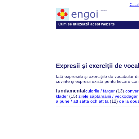
Catal
----
Cum se utilizează acest website
Expresii şi exerciţii de vo
Iată expresiile şi exerciţiile de vocabula
cuvinte şi expresii există pentu fiecare co
fundamental
culorile / färger
(13)
conver
kläder
(15)
zilele săptămânii / veckodagar
a pune / att sätta och att ta
(12)
de la două