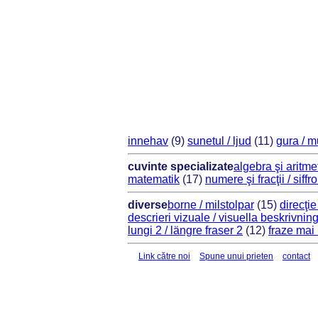
innehav
(9)
sunetul / ljud
(11)
gura / 
cuvinte specializate
algebra şi aritme
matematik
(17)
numere şi fracţii / siffr
diverse
borne / milstolpar
(15)
direcţie
descrieri vizuale / visuella beskrivnin
lungi 2 / längre fraser 2
(12)
fraze mai 
Link către noi
Spune unui prieten
contact