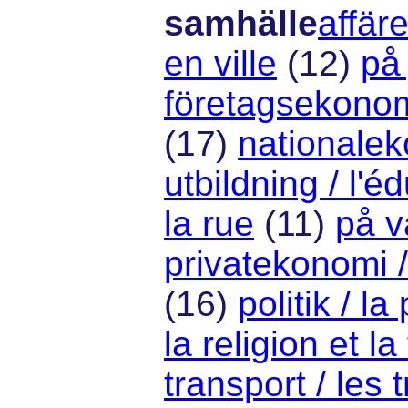
samhälle
affäre
en ville
(12)
på 
företagsekonomi
(17)
nationalek
utbildning / l'é
la rue
(11)
på v
privatekonomi /
(16)
politik / la
la religion et la 
transport / les 