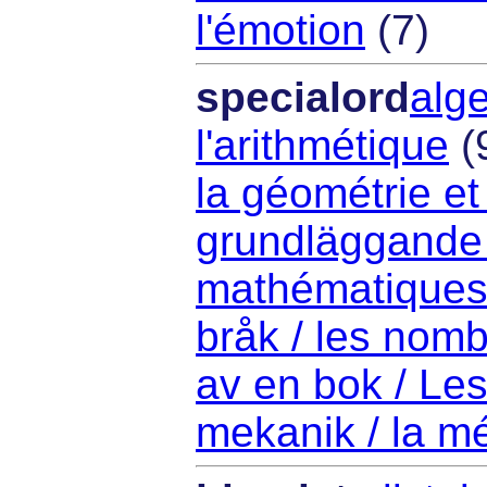
l'émotion
(7)
specialord
alge
l'arithmétique
(
la géométrie et
grundläggande 
mathématiques
bråk / les nomb
av en bok / Les
mekanik / la m