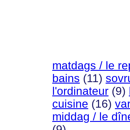
matdags / le r
bains
(11)
sovr
l'ordinateur
(9)
cuisine
(16)
va
middag / le dîn
(9)