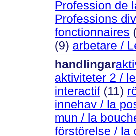
Profession de l
Professions di
fonctionnaires
(9)
arbetare / L
handlingar
akti
aktiviteter 2 / l
interactif
(11)
r
innehav / la p
mun / la bouch
förstörelse / la