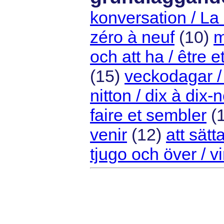
konversation / La
zéro à neuf
(10)
m
och att ha / être e
(15)
veckodagar / 
nitton / dix à dix-
faire et sembler
(
venir
(12)
att sätt
tjugo och över / v