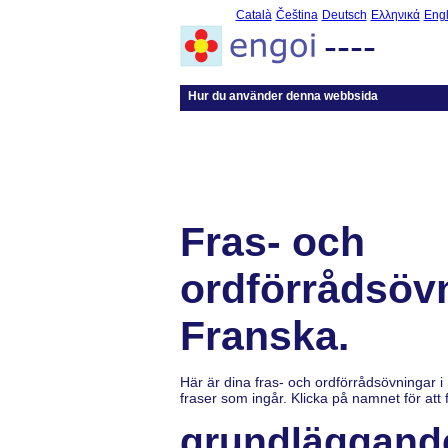
Català
Čeština
Deutsch
Ελληνικά
Engl
----
Hur du använder denna webbsida
Fras- och
ordförrådsövn
Franska.
Här är dina fras- och ordförrådsövningar i
fraser som ingår. Klicka på namnet för att f
grundläggand