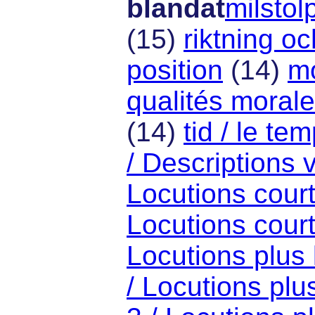
blandat
milstol
(15)
riktning oc
position
(14)
mo
qualités moral
(14)
tid / le te
/ Descriptions 
Locutions cour
Locutions cour
Locutions plus
/ Locutions plu