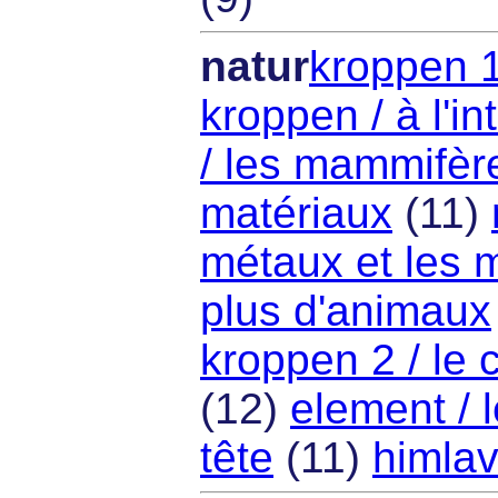
natur
kroppen 1
kroppen / à l'in
/ les mammifèr
matériaux
(11)
métaux et les 
plus d'animaux
kroppen 2 / le 
(12)
element / 
tête
(11)
himlav