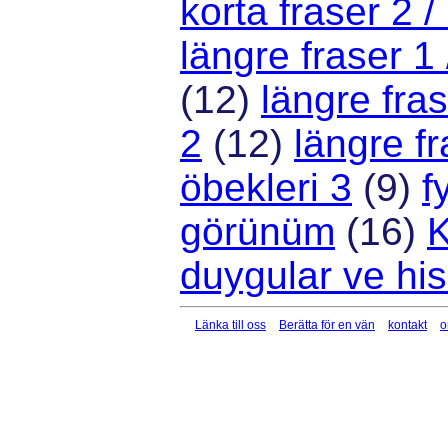
korta fraser 2 
längre fraser 1
(12)
längre fra
2
(12)
längre f
öbekleri 3
(9)
f
görünüm
(16)
K
duygular ve his
Länka till oss
Berätta för en vän
kontakt