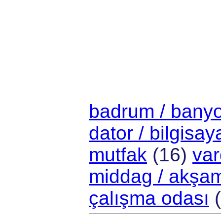
badrum / bany
dator / bilgisay
mutfak
(16)
var
middag / akşa
çalışma odası
(