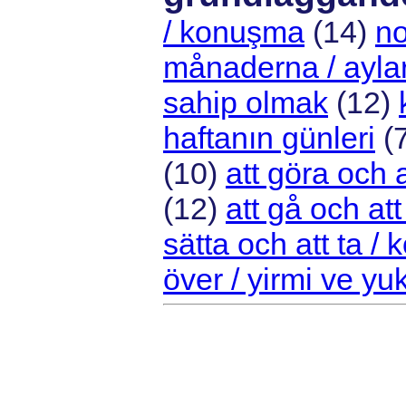
/ konuşma
(14)
no
månaderna / ayla
sahip olmak
(12)
haftanın günleri
(
(10)
att göra och
(12)
att gå och a
sätta och att ta 
över / yirmi ve yuk