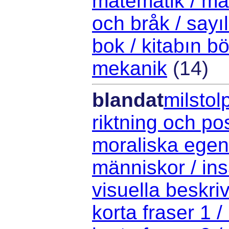
matematik / mat
och bråk / sayıl
bok / kitabın bö
mekanik
(14)
blandat
milstol
riktning och po
moraliska egen
människor / ins
visuella beskriv
korta fraser 1 