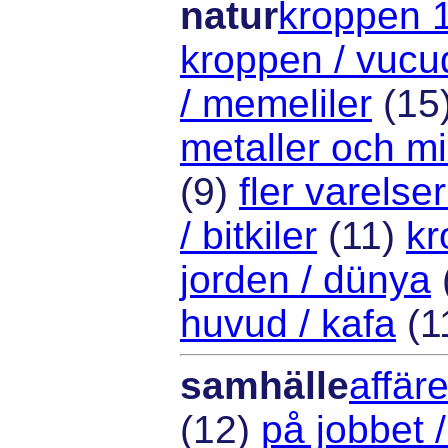
natur
kroppen 
kroppen / vuc
/ memeliler
(15
metaller och mi
(9)
fler varelse
/ bitkiler
(11)
kr
jorden / dünya
huvud / kafa
(1
samhälle
affäre
(12)
på jobbet /