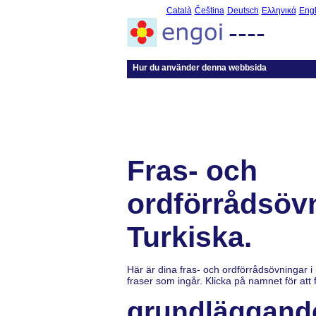
Català
Čeština
Deutsch
Ελληνικά
Engl
----
Hur du använder denna webbsida
Fras- och
ordförrådsövn
Turkiska.
Här är dina fras- och ordförrådsövningar i
fraser som ingår. Klicka på namnet för att f
grundläggand