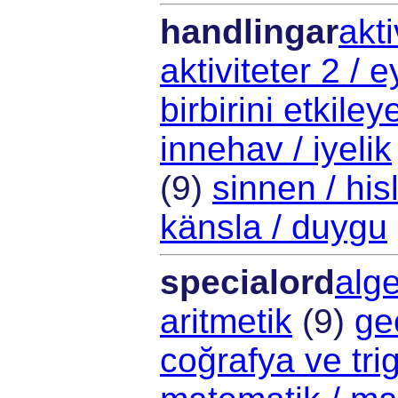
handlingar
akti
aktiviteter 2 / 
birbirini etkiley
innehav / iyelik
(9)
sinnen / his
känsla / duygu
specialord
alge
aritmetik
(9)
ge
coğrafya ve tri