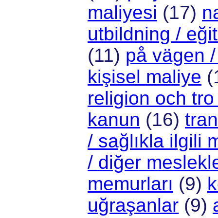
maliyesi
(17)
n
utbildning / eği
(11)
på vägen /
kişisel maliye
(
religion och tro
kanun
(16)
tran
/ sağlıkla ilgili
/ diğer meslekl
memurları
(9)
k
uğraşanlar
(9)