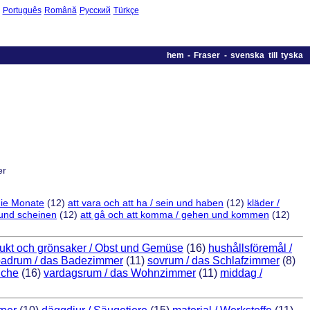
Português
Română
Русский
Türkçe
hem
-
Fraser - svenska till tyska
er
die Monate
(12)
att vara och att ha / sein und haben
(12)
kläder /
n und scheinen
(12)
att gå och att komma / gehen und kommen
(12)
rukt och grönsaker / Obst und Gemüse
(16)
hushållsföremål /
badrum / das Badezimmer
(11)
sovrum / das Schlafzimmer
(8)
üche
(16)
vardagsrum / das Wohnzimmer
(11)
middag /