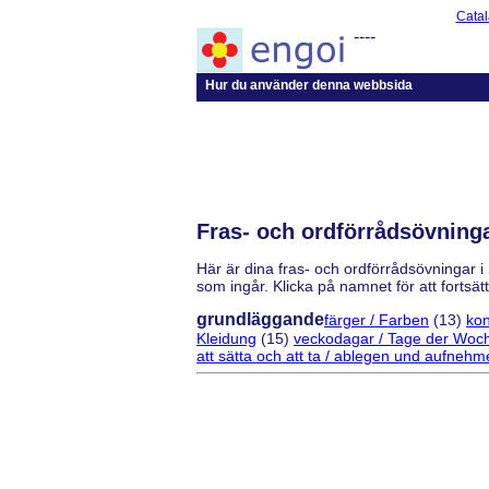
Catal
----
Hur du använder denna webbsida
Fras- och ordförrådsövningar
Här är dina fras- och ordförrådsövningar i
som ingår. Klicka på namnet för att fortsätt
grundläggande
färger / Farben
(13)
kon
Kleidung
(15)
veckodagar / Tage der Woc
att sätta och att ta / ablegen und aufneh