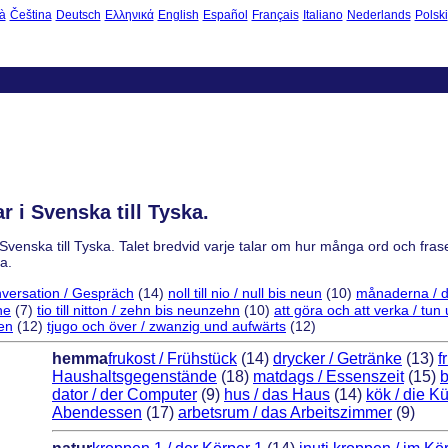
à
Čeština
Deutsch
Ελληνικά
English
Español
Français
Italiano
Nederlands
Polski
 i Svenska till Tyska.
 Svenska till Tyska. Talet bredvid varje talar om hur många ord och fras
a.
versation / Gespräch
(14)
noll till nio / null bis neun
(10)
månaderna / 
he
(7)
tio till nitton / zehn bis neunzehn
(10)
att göra och att verka / tu
men
(12)
tjugo och över / zwanzig und aufwärts
(12)
hemma
frukost / Frühstück
(14)
drycker / Getränke
(13)
f
Haushaltsgegenstände
(18)
matdags / Essenszeit
(15)
dator / der Computer
(9)
hus / das Haus
(14)
kök / die K
Abendessen
(17)
arbetsrum / das Arbeitszimmer
(9)