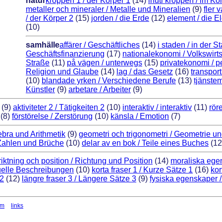
natur
kroppen 1 / der Körper 1
(14)
inuti kroppen / im Kö
metaller och mineraler / Metalle und Mineralien
(9)
fler 
/ der Körper 2
(15)
jorden / die Erde
(12)
element / die 
(10)
samhälle
affärer / Geschäftliches
(14)
i staden / in der St
Geschäftsfinanzierung
(17)
nationalekonomi / Volkswirts
Straße
(11)
på vägen / unterwegs
(15)
privatekonomi / 
Religion und Glaube
(14)
lag / das Gesetz
(16)
transport
(10)
blandade yrken / Verschiedene Berufe
(13)
tjänstem
Künstler
(9)
arbetare / Arbeiter
(9)
(9)
aktiviteter 2 / Tätigkeiten 2
(10)
interaktiv / interaktiv
(11)
rör
(8)
förstörelse / Zerstörung
(10)
känsla / Emotion
(7)
ebra und Arithmetik
(9)
geometri och trigonometri / Geometrie u
/ Zahlen und Brüche
(10)
delar av en bok / Teile eines Buches
(12
riktning och position / Richtung und Position
(14)
moraliska egen
suelle Beschreibungen
(10)
korta fraser 1 / Kurze Sätze 1
(16)
kor
 2
(12)
längre fraser 3 / Längere Sätze 3
(9)
fysiska egenskaper 
om
links