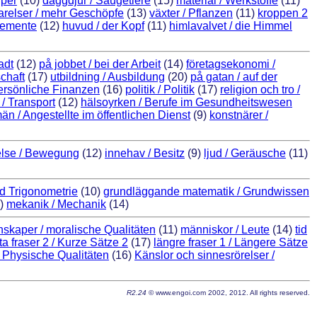
rper
(10)
däggdjur / Säugetiere
(15)
material / Werkstoffe
(11)
varelser / mehr Geschöpfe
(13)
växter / Pflanzen
(11)
kroppen 2
Elemente
(12)
huvud / der Kopf
(11)
himlavalvet / die Himmel
adt
(12)
på jobbet / bei der Arbeit
(14)
företagsekonomi /
chaft
(17)
utbildning / Ausbildung
(20)
på gatan / auf der
persönliche Finanzen
(16)
politik / Politik
(17)
religion och tro /
 / Transport
(12)
hälsoyrken / Berufe im Gesundheitswesen
än / Angestellte im öffentlichen Dienst
(9)
konstnärer /
else / Bewegung
(12)
innehav / Besitz
(9)
ljud / Geräusche
(11)
nd Trigonometrie
(10)
grundläggande matematik / Grundwissen
)
mekanik / Mechanik
(14)
skaper / moralische Qualitäten
(11)
människor / Leute
(14)
tid
ta fraser 2 / Kurze Sätze 2
(17)
längre fraser 1 / Längere Sätze
/ Physische Qualitäten
(16)
Känslor och sinnesrörelser /
R2.24
© www.engoi.com 2002, 2012. All rights reserved.