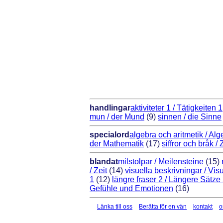
handlingar
aktiviteter 1 / Tätigkeiten 1
mun / der Mund
(9)
sinnen / die Sinne
specialord
algebra och aritmetik / Alg
der Mathematik
(17)
siffror och bråk 
blandat
milstolpar / Meilensteine
(15)
/ Zeit
(14)
visuella beskrivningar / Vi
1
(12)
längre fraser 2 / Längere Sätze
Gefühle und Emotionen
(16)
Länka till oss
Berätta för en vän
kontakt